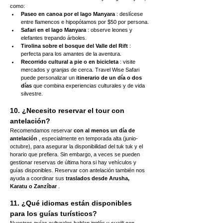
como:
Paseo en canoa por el lago Manyara
 : deslícese 
entre flamencos e hipopótamos por $50 por persona.
Safari en el lago Manyara
 : observe leones y 
elefantes trepando árboles.
Tirolina sobre el bosque del Valle del Rift
 : 
perfecta para los amantes de la aventura.
Recorrido cultural a pie o en bicicleta
 : visite 
mercados y granjas de cerca. Travel Wise Safari 
puede personalizar un 
itinerario de un día o dos 
días
 que combina experiencias culturales y de vida 
silvestre.
10. ¿Necesito reservar el tour con 
antelación?
Recomendamos reservar 
con al menos un día de 
antelación
 , especialmente en temporada alta (junio-
octubre), para asegurar la disponibilidad del tuk tuk y el 
horario que prefiera. Sin embargo, a veces se pueden 
gestionar reservas de última hora si hay vehículos y 
guías disponibles. Reservar con antelación también nos 
ayuda a coordinar sus 
traslados desde Arusha, 
Karatu o Zanzíbar
 .
11. ¿Qué idiomas están disponibles 
para los guías turísticos?
Nuestros guías culturales hablan inglés y suajili con 