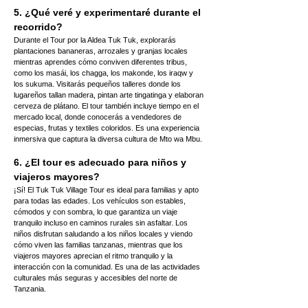
5. ¿Qué veré y experimentaré durante el 
recorrido?
Durante el Tour por la Aldea Tuk Tuk, explorarás 
plantaciones bananeras, arrozales y granjas locales 
mientras aprendes cómo conviven diferentes tribus, 
como los masái, los chagga, los makonde, los iraqw y 
los sukuma. Visitarás pequeños talleres donde los 
lugareños tallan madera, pintan arte tingatinga y elaboran 
cerveza de plátano. El tour también incluye tiempo en el 
mercado local, donde conocerás a vendedores de 
especias, frutas y textiles coloridos. Es una experiencia 
inmersiva que captura la diversa cultura de Mto wa Mbu.
6. ¿El tour es adecuado para niños y 
viajeros mayores?
¡Sí! El Tuk Tuk Village Tour es ideal para familias y apto 
para todas las edades. Los vehículos son estables, 
cómodos y con sombra, lo que garantiza un viaje 
tranquilo incluso en caminos rurales sin asfaltar. Los 
niños disfrutan saludando a los niños locales y viendo 
cómo viven las familias tanzanas, mientras que los 
viajeros mayores aprecian el ritmo tranquilo y la 
interacción con la comunidad. Es una de las actividades 
culturales más seguras y accesibles del norte de 
Tanzania.