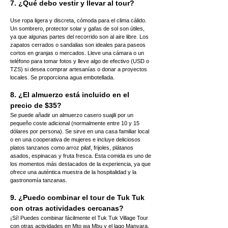
7. ¿Qué debo vestir y llevar al tour?
Use ropa ligera y discreta, cómoda para el clima cálido. 
Un sombrero, protector solar y gafas de sol son útiles, 
ya que algunas partes del recorrido son al aire libre. Los 
zapatos cerrados o sandalias son ideales para paseos 
cortos en granjas o mercados. Lleve una cámara o un 
teléfono para tomar fotos y lleve algo de efectivo (USD o 
TZS) si desea comprar artesanías o donar a proyectos 
locales. Se proporciona agua embotellada.
8. ¿El almuerzo está incluido en el 
precio de $35?
Se puede añadir un almuerzo casero suajili por un 
pequeño coste adicional (normalmente entre 10 y 15 
dólares por persona). Se sirve en una casa familiar local 
o en una cooperativa de mujeres e incluye deliciosos 
platos tanzanos como arroz pilaf, frijoles, plátanos 
asados, espinacas y fruta fresca. Esta comida es uno de 
los momentos más destacados de la experiencia, ya que 
ofrece una auténtica muestra de la hospitalidad y la 
gastronomía tanzanas.
9. ¿Puedo combinar el tour de Tuk Tuk 
con otras actividades cercanas?
¡Sí! Puedes combinar fácilmente el Tuk Tuk Village Tour 
con otras actividades en Mto wa Mbu y el lago Manyara, 