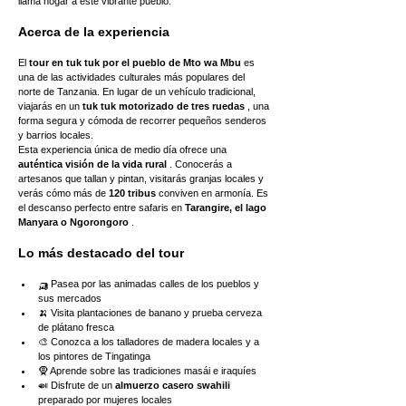
llama hogar a este vibrante pueblo.
Acerca de la experiencia
El 
tour en tuk tuk por el pueblo de Mto wa Mbu
 es 
una de las actividades culturales más populares del 
norte de Tanzania. En lugar de un vehículo tradicional, 
viajarás en un 
tuk tuk motorizado de tres ruedas
 , una 
forma segura y cómoda de recorrer pequeños senderos 
y barrios locales.
Esta experiencia única de medio día ofrece una 
auténtica visión de la vida rural
 . Conocerás a 
artesanos que tallan y pintan, visitarás granjas locales y 
verás cómo más de 
120 tribus
 conviven en armonía. Es 
el descanso perfecto entre safaris en 
Tarangire, el lago 
Manyara o Ngorongoro
 .
Lo más destacado del tour
🛺 Pasea por las animadas calles de los pueblos y 
sus mercados
🍌 Visita plantaciones de banano y prueba cerveza 
de plátano fresca
🎨 Conozca a los talladores de madera locales y a 
los pintores de Tingatinga
🧕 Aprende sobre las tradiciones masái e iraquíes
🍛 Disfrute de un 
almuerzo casero swahili
preparado por mujeres locales