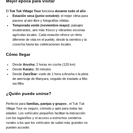
Mejor época para visitar
El 
Tuk Tuk Village Tour
 funciona 
durante todo el año
 .
Estación seca (junio-octubre):
 el mejor clima para 
paseos al aire libre y fotografías nítidas.
Temporada verde (noviembre-mayo):
 paisajes 
exuberantes, aire más fresco y vibrantes escenas 
agrícolas locales. Cada estación ofrece un ritmo 
diferente de vida en el pueblo, desde la siembra y la 
cosecha hasta las celebraciones locales.
Cómo llegar
Desde 
Arusha:
 2 horas en coche (120 km)
Desde 
Karatu:
 30 minutos
Desde 
Zanzíbar:
 vuelo de 1 hora a Arusha o la pista 
de aterrizaje de Manyara, seguido de traslado a Mto 
wa Mbu
¿Quién puede unirse?
Perfecto para 
familias, parejas y grupos
 , el Tuk Tuk 
Village Tour es seguro, cómodo y apto para todas las 
edades. Los vehículos pequeños facilitan la interacción 
con los lugareños y el acceso a estrechos senderos 
rurales a los que los vehículos de safari más grandes no 
pueden acceder.