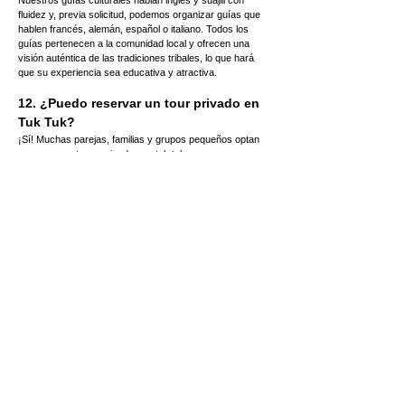
fluidez y, previa solicitud, podemos organizar guías que 
hablen francés, alemán, español o italiano. Todos los 
guías pertenecen a la comunidad local y ofrecen una 
visión auténtica de las tradiciones tribales, lo que hará 
que su experiencia sea educativa y atractiva.
12. ¿Puedo reservar un tour privado en 
Tuk Tuk?
¡Sí! Muchas parejas, familias y grupos pequeños optan 
por reservar tours privados en tuk tuk para una 
experiencia más personalizada. Los tours privados te 
permiten ir a tu propio ritmo, tomar más fotos y pasar 
más tiempo en paradas específicas, como galerías de 
arte o plantaciones bananeras. Esto es especialmente 
popular entre los recién casados y los fotógrafos que 
buscan fotos auténticas de los pueblos.
13. ¿Qué incluye el precio de $35?
La tarifa de $35 por persona incluye el paseo en tuk tuk, 
guía local profesional, agua embotellada, entrada al 
pueblo y donación comunitaria. Este precio apoya el 
turismo sostenible en Mto wa Mbu, garantizando que las 
familias y guías locales se beneficien directamente de su 
visita. Es una de las actividades más asequibles y con 
mayor impacto en la zona del lago Manyara.