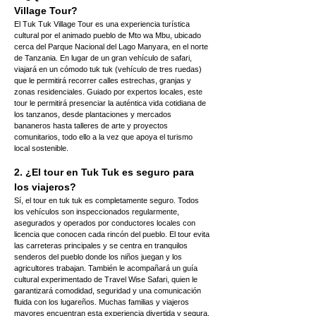
Village Tour?
El Tuk Tuk Village Tour es una experiencia turística 
cultural por el animado pueblo de Mto wa Mbu, ubicado 
cerca del Parque Nacional del Lago Manyara, en el norte 
de Tanzania. En lugar de un gran vehículo de safari, 
viajará en un cómodo tuk tuk (vehículo de tres ruedas) 
que le permitirá recorrer calles estrechas, granjas y 
zonas residenciales. Guiado por expertos locales, este 
tour le permitirá presenciar la auténtica vida cotidiana de 
los tanzanos, desde plantaciones y mercados 
bananeros hasta talleres de arte y proyectos 
comunitarios, todo ello a la vez que apoya el turismo 
local sostenible.
2. ¿El tour en Tuk Tuk es seguro para 
los viajeros?
Sí, el tour en tuk tuk es completamente seguro. Todos 
los vehículos son inspeccionados regularmente, 
asegurados y operados por conductores locales con 
licencia que conocen cada rincón del pueblo. El tour evita 
las carreteras principales y se centra en tranquilos 
senderos del pueblo donde los niños juegan y los 
agricultores trabajan. También le acompañará un guía 
cultural experimentado de Travel Wise Safari, quien le 
garantizará comodidad, seguridad y una comunicación 
fluida con los lugareños. Muchas familias y viajeros 
mayores encuentran esta experiencia divertida y segura.