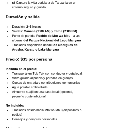
📸 Capture la vida cotidiana de Tanzania en un 
entorno seguro y guiado
Duración y salida
Duración: 
2–3 horas
Salidas: 
Mañana (9:00 AM)
 y 
Tarde (2:00 PM)
Punto de partida: 
Pueblo de Mto wa Mbu
 , a las 
afueras 
del Parque Nacional del Lago Manyara
Traslados disponibles desde 
los albergues de 
Arusha, Karatu o Lake Manyara
Precio: $35 por persona
Incluido en el precio:
Transporte en Tuk Tuk con conductor y guía local.
Visita guiada al pueblo y paradas en granjas.
Cuotas de entrada y contribuciones comunitarias
Agua potable embotellada
Almuerzo suajili en una casa local (opcional, 
pequeño coste adicional)
No incluido:
Traslados desde/hacia Mto wa Mbu (disponibles a 
pedido)
Consejos y compras personales