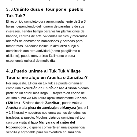
3. ¿Cuánto dura el tour por el pueblo 
Tuk Tuk?
El recorrido completo dura aproximadamente de 2 a 3 
horas, dependiendo del número de paradas y de sus 
intereses. Tendrá tiempo para visitar plantaciones de 
banano, centros de arte, viviendas locales y mercados, 
además de disfrutar de narraciones y paradas para 
tomar fotos. Si decide incluir un almuerzo suajili o 
combinarlo con otra actividad (como piragüismo o 
ciclismo), puede convertirse fácilmente en una 
experiencia cultural de medio día.
4. ¿Puedo unirme al Tuk Tuk Village 
Tour si me alojo en Arusha o Zanzíbar?
Por supuesto. El tour en tuk tuk se puede organizar 
como una 
excursión de un día desde Arusha
 o como 
parte de un safari más largo. El trayecto en coche de 
Arusha a Mto wa Mbu dura aproximadamente 
2 horas 
(120 km)
 . Si viene desde 
Zanzíbar
 , puede volar a 
Arusha o a la pista de aterrizaje de Manyara
 (entre 1 
y 1,5 horas) y nosotros nos encargamos de todos los 
traslados al pueblo. Muchos viajeros combinan el tour 
con una visita al 
lago Manyara o al cráter del 
Ngorongoro
 , lo que lo convierte en una experiencia 
sencilla y agradable para su aventura en Tanzania.