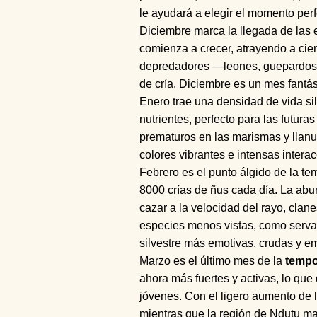
le ayudará a elegir el momento perf
Diciembre marca la llegada de la
comienza a crecer, atrayendo a cie
depredadores —leones, guepardos, 
de cría. Diciembre es un mes fantá
Enero trae una densidad de vida si
nutrientes, perfecto para las futu
prematuros en las marismas y llanur
colores vibrantes e intensas intera
Febrero es el punto álgido de la t
8000 crías de ñus cada día. La abu
cazar a la velocidad del rayo, cla
especies menos vistas, como serval
silvestre más emotivas, crudas y e
Marzo es el último mes de la
tempo
ahora más fuertes y activas, lo q
jóvenes. Con el ligero aumento de l
mientras que la región de Ndutu ma