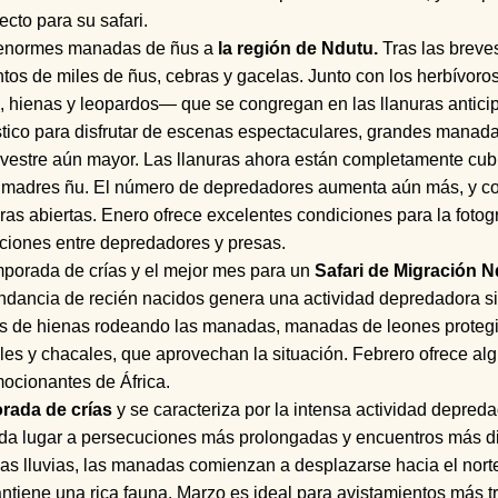
ecto para su safari.
s enormes manadas de ñus a
la región de Ndutu.
Tras las breves
ntos de miles de ñus, cebras y gacelas. Junto con los herbívoro
hienas y leopardos— que se congregan en las llanuras anticip
stico para disfrutar de escenas espectaculares, grandes manad
lvestre aún mayor. Las llanuras ahora están completamente cubi
ras madres ñu. El número de depredadores aumenta aún más, y 
as abiertas. Enero ofrece excelentes condiciones para la fotogr
cciones entre depredadores y presas.
emporada de crías y el mejor mes para un
Safari de Migración N
ndancia de recién nacidos genera una actividad depredadora si
nes de hienas rodeando las manadas, manadas de leones protegie
es y chacales, que aprovechan la situación. Febrero ofrece alg
mocionantes de África.
rada de crías
y se caracteriza por la intensa actividad depred
ue da lugar a persecuciones más prolongadas y encuentros más 
as lluvias, las manadas comienzan a desplazarse hacia el norte,
ntiene una rica fauna. Marzo es ideal para avistamientos más t