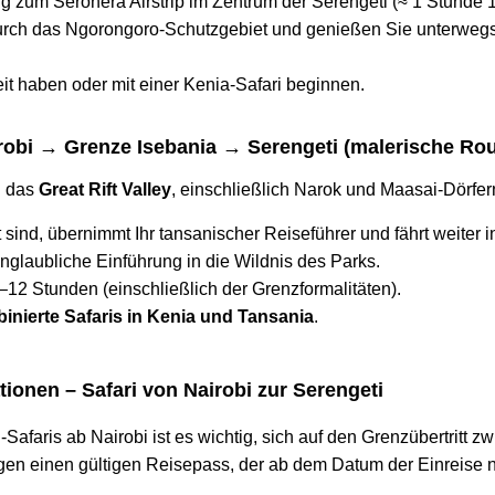
 zum Seronera Airstrip im Zentrum der Serengeti (≈ 1 Stunde 1
urch das Ngorongoro-Schutzgebiet und genießen Sie unterwegs
eit haben oder mit einer Kenia-Safari beginnen.
irobi → Grenze Isebania → Serengeti (malerische Rou
h das
Great Rift Valley
, einschließlich Narok und Maasai-Dörfer
t sind, übernimmt Ihr tansanischer Reiseführer und fährt weiter 
unglaubliche Einführung in die Wildnis des Parks.
9–12 Stunden (einschließlich der Grenzformalitäten).
inierte Safaris in Kenia und Tansania
.
ionen – Safari von Nairobi zur Serengeti
-Safaris ab Nairobi ist es wichtig, sich auf den Grenzübertritt
igen einen gültigen Reisepass, der ab dem Datum der Einreise