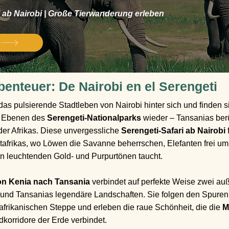
i ab Nairobi | Große Tierwanderung erleben
benteuer: De Nairobi en el Serengeti
n das pulsierende Stadtleben von Nairobi hinter sich und finden
n Ebenen des
Serengeti-Nationalparks
wieder – Tansanias ber
er Afrikas. Diese unvergessliche
Serengeti-Safari ab Nairobi
tafrikas, wo Löwen die Savanne beherrschen, Elefanten frei um
 leuchtenden Gold- und Purpurtönen taucht.
on Kenia nach Tansania
verbindet auf perfekte Weise zwei a
 und Tansanias legendäre Landschaften. Sie folgen den Spure
rikanischen Steppe und erleben die raue Schönheit, die die
M
dkorridore der Erde verbindet.