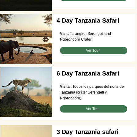
4 Day Tanzania Safari
Visit:
Tarangire, Serengeti and
Ngorongoro Crater
Ver Tour
6 Day Tanzania Safari
Visita
: Todos los parques del norte de
Tanzania (cráter Serengeti y
Ngorongoro)
Ver Tour
3 Day Tanzania safari