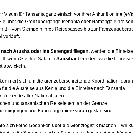
 Visum für Tansania ganz einfach vor ihrer Ankunft online (eVi
Sie über die Grenzübergänge Isebania oder Namanga einreisen, 
ritt – vom Stempeln Ihres Reisepasses bis zur Fahrzeugübergab
i verläuft.
 nach Arusha oder ins Serengeti fliegen,
werden die Einreisef
ilt, wenn Sie Ihre Safari in
Sansibar
beenden, wo die Einreises
nt abwickeln.
kümmert sich um die grenzüberschreitende Koordination, darunt
 für die Ausreise aus Kenia und die Einreise nach Tansania
r Reisende aller Nationalitäten
chen und tansanischen Reiseleitern an der Grenze
enehmigungen und Fahrzeugpapiere vorab geklärt sind
Sie sich keine Gedanken über die Grenzlogistik machen – wir k
irobi in die Serengeti und darüber hinaus konzentrieren können