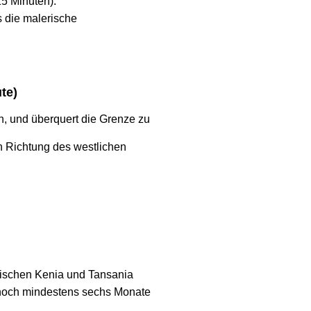
5 Minuten).
 die malerische
te)
n, und überquert die Grenze zu
in Richtung des westlichen
 zwischen Kenia und Tansania
 noch mindestens sechs Monate