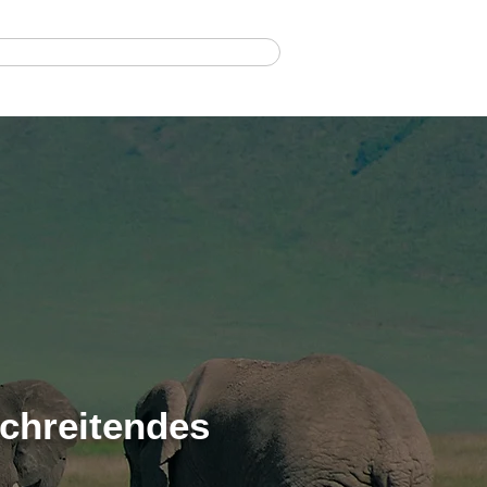
 desde Zanzíbar
schreitendes