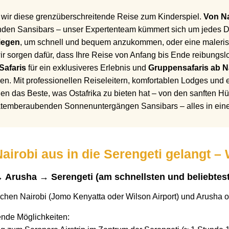
ir diese grenzüberschreitende Reise zum Kinderspiel.
Von Na
den Sansibars – unser Expertenteam kümmert sich um jedes De
liegen
, um schnell und bequem anzukommen, oder eine malerisc
 sorgen dafür, dass Ihre Reise von Anfang bis Ende reibungslos
Safaris
für ein exklusiveres Erlebnis und
Gruppensafaris ab N
n. Mit professionellen Reiseleitern, komfortablen Lodges und e
hnen das Beste, was Ostafrika zu bieten hat – von den sanften H
 atemberaubenden Sonnenuntergängen Sansibars – alles in eine
airobi aus in die Serengeti gelangt –
 → Arusha → Serengeti (am schnellsten und beliebtes
ischen Nairobi (Jomo Kenyatta oder Wilson Airport) und Arusha o
ende Möglichkeiten: