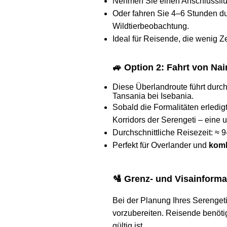
Nehmen Sie einen Anschlussflug
Oder fahren Sie 4–6 Stunden d
Wildtierbeobachtung.
Ideal für Reisende, die wenig Z
🚙 Option 2: Fahrt von Na
Diese Überlandroute führt durc
Tansania bei Isebania.
Sobald die Formalitäten erledig
Korridors der Serengeti – eine 
Durchschnittliche Reisezeit: ≈ 
Perfekt für Overlander und
komb
🛂 Grenz- und Visainformat
Bei der Planung Ihres Serengeti
vorzubereiten. Reisende benöt
gültig ist.