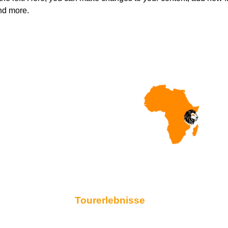
nd more.
Tourerlebnisse
Reise von Sansibar
Flitterwochen-Safaris