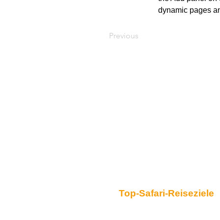
dynamic pages a
Previous
Top-Safari-Reiseziele
Serengeti-Nationalpark
Ngorongoro-Schutzgebiet