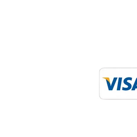
Tarangire-Nationalpark
Nationalpark Lake Manyara
Kilimandscharo
Sansibar
Ruaha-Nationalpark
© 2026 Travel Wise Safari