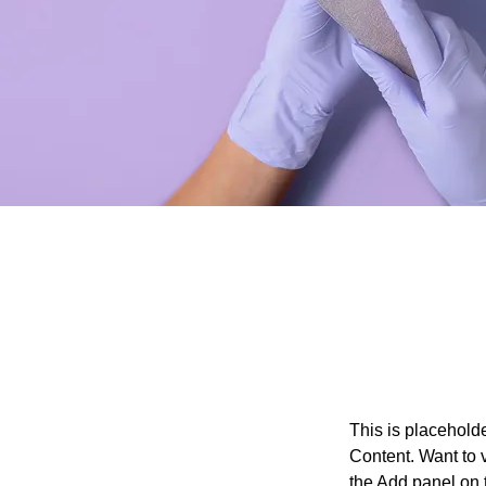
This is placehold
Content. Want to 
the Add panel on 