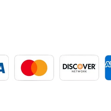
Familiensafaris
Migrationssafaris
Flugsafaris
Tagesausflüge
Kilimandscharo-Trekking
 Ltd. Alle Rechte vorbehalten | Datenschutzrichtlinie | Nutzungsbedin