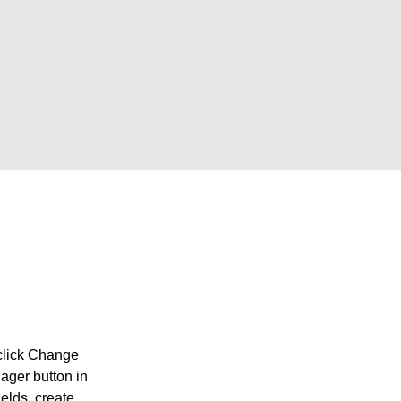
 click Change 
ager button in 
elds, create 