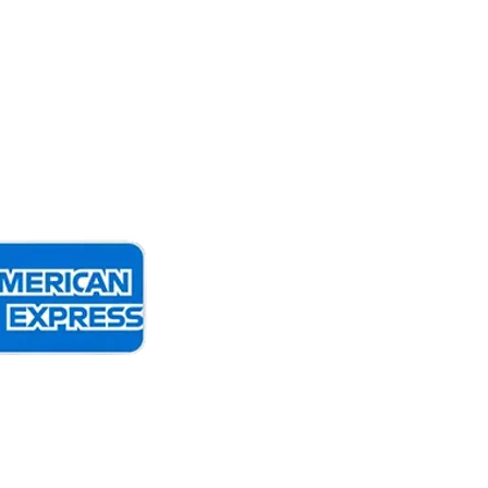
Blog
Safari-Pauschalreisen
Reiseführer Tansania
Bewertungen
Allgemeine Geschäftsbedingungen
gungen | Cookie-Richtlinie