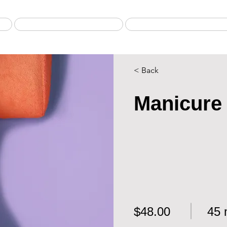
safari ab sansibar
Tansania Flugsafaris
< Back
Manicure
$48.00
45 