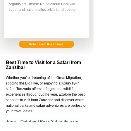
organisiert. Unsere Reiseleiterin Dani war
super und hat uns alles erklärt und gezeigt.
Mehr lesen Rezension
Best Time to Visit for a Safari from
Zanzibar
Whether you're dreaming of the Great Migration,
spotting the Big Five, or enjoying a luxury fly-in
safari, Tanzania offers unforgettable wildlife
experiences throughout the year. Explore the best
seasons to visit from Zanzibar and discover which
national parks and safari adventures are perfect for
your travel dates.
June – October | Peak Safari Season
Experience Tanzania at its best during the dry