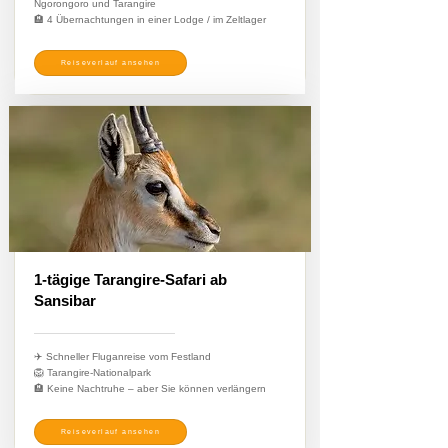
Ngorongoro und Tarangire
🏨 4 Übernachtungen in einer Lodge / im Zeltlager
Reiseverlauf ansehen
1-tägige Tarangire-Safari ab
Sansibar
✈️ Schneller Fluganreise vom Festland
🦁 Tarangire-Nationalpark
🏨 Keine Nachtruhe – aber Sie können verlängern
Reiseverlauf ansehen