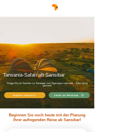
Tansania-Safari ab Sansibar
Fliegen Sie von Sansibar zur Serengeti, zum Ngorongoro und mehr – Safari leicht
gemacht.
Angebot anfordern
Chatte auf WhatsApp
Beginnen Sie noch heute mit der Planung
Ihrer aufregenden Reise ab Sansibar!