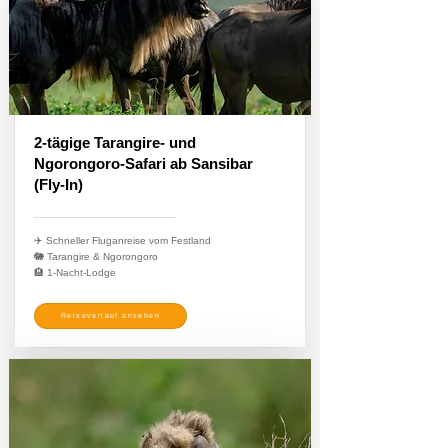
2-tägige Tarangire- und
Ngorongoro-Safari ab Sansibar
(Fly-In)
✈️ Schneller Fluganreise vom Festland
🐘 Tarangire & Ngorongoro
🏨 1-Nacht-Lodge
Reiseverlauf ansehen