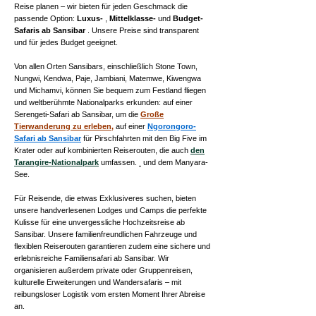
Reise planen – wir bieten für jeden Geschmack die
passende Option:
Luxus-
,
Mittelklasse-
und
Budget-
Safaris ab Sansibar
. Unsere Preise sind transparent
und für jedes Budget geeignet.
Von allen Orten Sansibars, einschließlich Stone Town,
Nungwi, Kendwa, Paje, Jambiani, Matemwe, Kiwengwa
und Michamvi, können Sie bequem zum Festland fliegen
und weltberühmte Nationalparks erkunden: auf einer
Serengeti-Safari ab Sansibar, um die
Große
Tierwanderung zu erleben,
auf einer
Ngorongoro-
Safari ab Sansibar
für Pirschfahrten mit den Big Five im
Krater oder auf kombinierten Reiserouten, die auch
den
Tarangire-Nationalpark
umfassen.
und dem Manyara-
See.
Für Reisende, die etwas Exklusiveres suchen, bieten
unsere handverlesenen Lodges und Camps die perfekte
Kulisse für eine unvergessliche Hochzeitsreise ab
Sansibar. Unsere familienfreundlichen Fahrzeuge und
flexiblen Reiserouten garantieren zudem eine sichere und
erlebnisreiche Familiensafari ab Sansibar. Wir
organisieren außerdem private oder Gruppenreisen,
kulturelle Erweiterungen und Wandersafaris – mit
reibungsloser Logistik vom ersten Moment Ihrer Abreise
an.