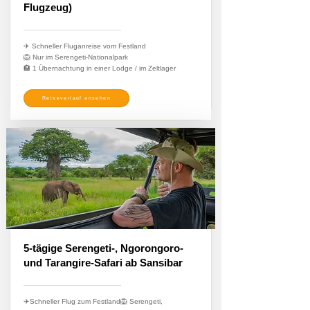
Flugzeug)
✈️ Schneller Fluganreise vom Festland
🦁 Nur im Serengeti-Nationalpark
🏨 1 Übernachtung in einer Lodge / im Zeltlager
Reiseverlauf ansehen
5-tägige Serengeti-, Ngorongoro-
und Tarangire-Safari ab Sansibar
✈️Schneller Flug zum Festland🦁 Serengeti,