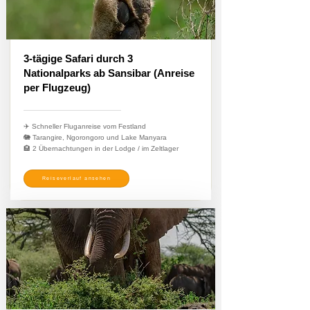
3-tägige Safari durch 3
Nationalparks ab Sansibar (Anreise
per Flugzeug)
✈️ Schneller Fluganreise vom Festland
🐘 Tarangire, Ngorongoro und Lake Manyara
🏨 2 Übernachtungen in der Lodge / im Zeltlager
Reiseverlauf ansehen