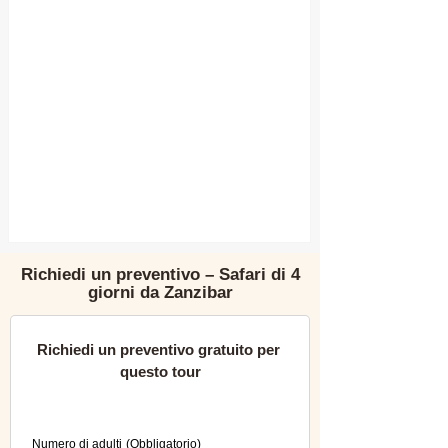
Richiedi un preventivo – Safari di 4
giorni da Zanzibar
Richiedi un preventivo gratuito per 
questo tour
Si prega di compilare tutti i campi obbligatori 
per evitare errori durante l'invio del modulo di 
prenotazione.
Numero di adulti
(Obbligatorio)