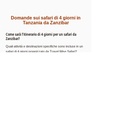
Domande sui safari di 4 giorni in
Tanzania da Zanzibar
Come sarà l'itinerario di 4 giorni per un safari da
Zanzibar?
Quali attività e destinazioni specifiche sono incluse in un
safari di 4 giorni organizzato da Travel Wise Safari?
Questo tour completo comprende siti iconici come il
Parco Nazionale del Serengeti,
dove i viaggiatori possono
assistere alla
Grande Migrazione
; il Cratere di
Ngorongoro, noto per la sua densa popolazione di animali
selvatici; il Parco Nazionale del Tarangire, famoso per le
sue grandi mandrie di elefanti e gli antichi baobab; e il
Parco Nazionale del Lago Manyara, rinomato per i suoi
leoni che si arrampicano sugli alberi e la variegata
avifauna.
L'itinerario in genere include safari giornalieri, passeggiate
guidate e visite culturali ai villaggi Masai locali.
Quanto costa un safari di 4 giorni da Zanzibar alla
Tanzania?