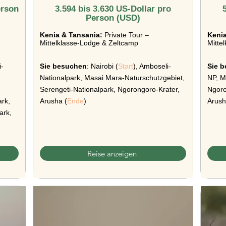
erson
3.594 bis 3.630 US-Dollar pro
Person (USD)
Kenia & Tansania:
Private Tour –
Kenia
Mittelklasse-Lodge & Zeltcamp
Mitte
i-
Sie besuchen
: Nairobi (
Start
), Amboseli-
Sie 
,
Nationalpark, Masai Mara-Naturschutzgebiet,
NP, M
Serengeti-Nationalpark, Ngorongoro-Krater,
Ngoro
ark,
Arusha (
Ende
)
Arush
ark,
Reise anzeigen