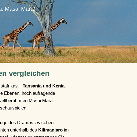
ti, Masai Mara)
en vergleichen
stafrikas –
Tansania und Kenia
.
ose Ebenen, hoch aufragende
weltberühmten Masai Mara
schauspielen.
euge des Dramas zwischen
nten unterhalb des
Kilimanjaro
im