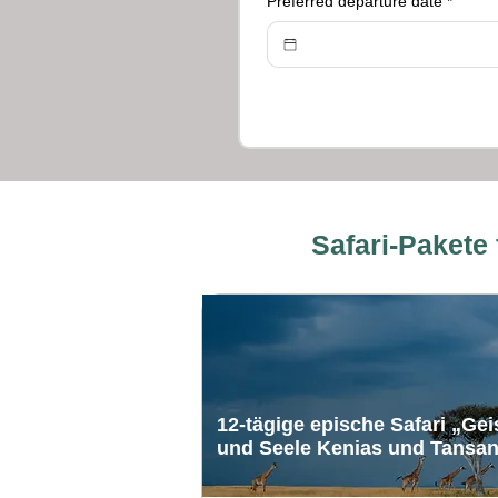
Preferred departure date
*
Safari-Pakete
12-tägige epische Safari „Gei
und Seele Kenias und Tansan