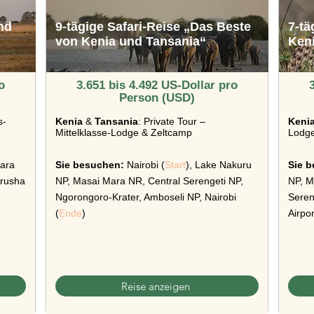
nd
9-tägige Safari-Reise „Das Beste
7-tä
von Kenia und Tansania“
Ken
o
3.651 bis 4.492 US-Dollar pro
Person (USD)
s-
Kenia
&
Tansania
: Private Tour –
Kenia
Mittelklasse-Lodge & Zeltcamp
Lodge
Mara
Sie besuchen:
Nairobi (
Start
), Lake Nakuru
Sie 
Arusha
NP, Masai Mara NR, Central Serengeti NP,
NP, M
Ngorongoro-Krater, Amboseli NP, Nairobi
Seren
(
Ende
)
Airpor
Reise anzeigen