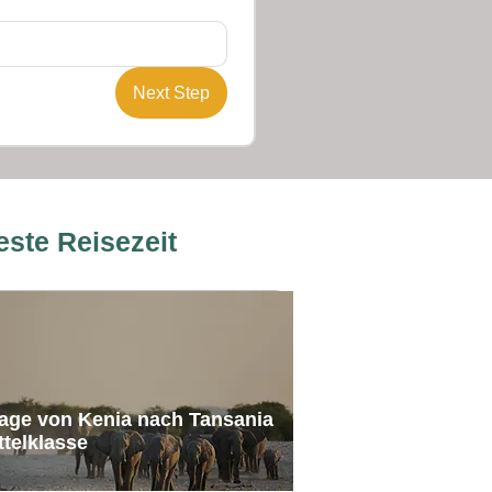
Next Step
este Reisezeit
age von Kenia nach Tansania
ttelklasse