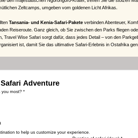
ie den majestätischen Ngorongoro-Krater, treffen Sie die stolzen M
mütlichen Zeltcamps, umgeben vom goldenen Licht Afrikas.
llten
Tansania- und Kenia-Safari-Pakete
verbinden Abenteuer, Komfo
nden Reiseroute. Ganz gleich, ob Sie zwischen den Parks fliegen ode
, Travel Wise Safari sorgt dafür, dass jedes Detail – von den Parkge
rganisiert ist, damit Sie das ultimative Safari-Erlebnis in Ostafrika g
Safari Adventure
ts you most?
*
a
tination to help us customize your experience.