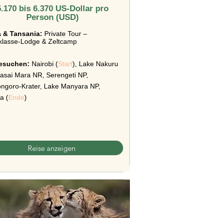
5.170 bis 6.370 US-Dollar pro
Person (USD)
 & Tansania:
Private Tour –
lklasse-Lodge & Zeltcamp
besuchen:
Nairobi (
Start
), Lake Nakuru
asai Mara NR, Serengeti NP,
ngoro-Krater, Lake Manyara NP,
a (
Ende
)
Reise anzeigen