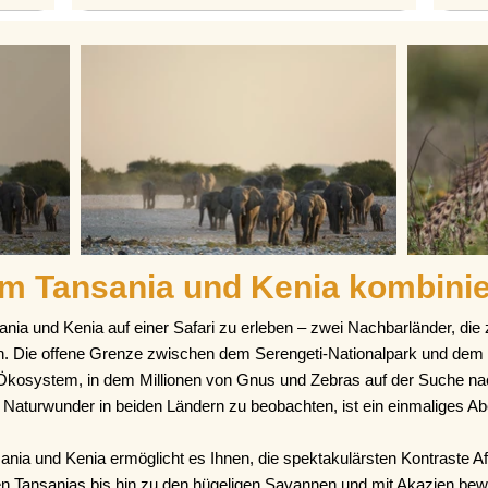
m Tansania und Kenia kombini
sania und Kenia auf einer Safari zu erleben – zwei Nachbarländer, d
den. Die offene Grenze zwischen dem Serengeti-Nationalpark und de
kosystem, in dem Millionen von Gnus und Zebras auf der Suche n
Naturwunder in beiden Ländern zu beobachten, ist ein einmaliges Ab
ania und Kenia ermöglicht es Ihnen, die spektakulärsten Kontraste A
n Tansanias bis hin zu den hügeligen Savannen und mit Akazien be