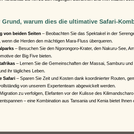
r Grund, warum dies die ultimative Safari-Komb
g von beiden Seiten
– Beobachten Sie das Spektakel in der Serenget
, wenn die Herden den mächtigen Mara-Fluss überqueren.
alparks
– Besuchen Sie den Ngorongoro-Krater, den Nakuru-See, Ambo
motive der Big Five bieten.
tafrikas
– Lernen Sie die Gemeinschaften der Massai, Samburu und
und ihr tägliches Leben.
e Safari
– Sparen Sie Zeit und Kosten dank koordinierter Routen, g
e vollständig von unserem Expertenteam abgewickelt werden.​
igration zu verfolgen, Elefanten vor der Kulisse des Kilimandscharo 
entspannen – eine Kombination aus Tansania und Kenia bietet Ihnen d