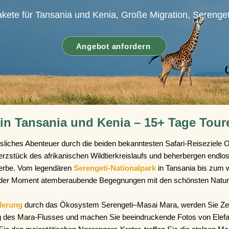
akete für Tansania und Kenia, Große Migration, Serenge
Angebot anfordern
 in Tansania und Kenia – 15+ Tage Tour
sliches Abenteuer durch die beiden bekanntesten Safari-Reiseziele O
rzstück des afrikanischen Wildtierkreislaufs und beherbergen endl
erbe. Vom legendären
Serengeti-Nationalpark
in
Tansania bis zum 
 jeder Moment atemberaubende Begegnungen mit den schönsten Natur
derung
durch das Ökosystem Serengeti–Masai Mara, werden Sie Z
ng des Mara-Flusses und machen Sie beeindruckende Fotos von Elefa