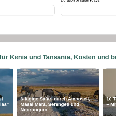
Duration of safari (days)
*
 für Kenia und Tansania, Kosten und b
st
6-tägige Safari durch Amboseli,
10 T
ias“
Masai Mara, Serengeti und
– Mi
Ngorongoro