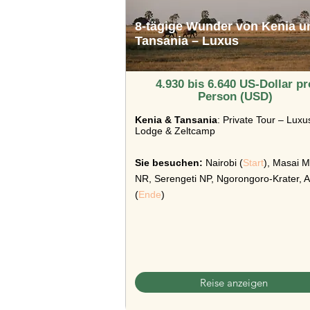
8-tägige Wunder von Kenia u
Tansania – Luxus
4.930 bis 6.640 US-Dollar pr
Person (USD)
Kenia & Tansania
: Private Tour – Luxu
Lodge & Zeltcamp
Sie besuchen:
Nairobi (
Start
), Masai 
NR, Serengeti NP, Ngorongoro-Krater, 
(
Ende
)
Reise anzeigen