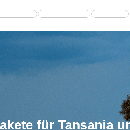
Best selling Tour
Safari from Zanzibar
Fly-in Safari
Pakete für Tansania u