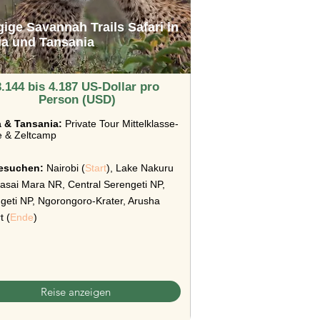
gige Savannah Trails Safari in
ia und Tansania
3.144 bis 4.187 US-Dollar pro
Person (USD)
 & Tansania:
Private Tour Mittelklasse-
 & Zeltcamp
besuchen:
Nairobi (
Start
), Lake Nakuru
asai Mara NR, Central Serengeti NP,
geti NP, Ngorongoro-Krater, Arusha
t (
Ende
)
Reise anzeigen