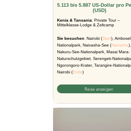
5.113 bis 5.887 US-Dollar pro P
(USD)
Kenia & Tansania
: Private Tour –
Mittelklasse-Lodge & Zeltcamp
Sie besuchen
: Nairobi (
Start
), Ambosel
Nationalpark, Naivasha-See (
Naivasha
)
Nakuru-See-Nationalpark, Masai Mara-
Naturschutzgebiet, Serengeti-Nationalp
Ngorongoro-Krater, Tarangire-Nationalp
Nairobi (
Ende
)
Reise anzeigen