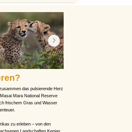
eren?
ie zusammen das pulsierende Herz
m Masai Mara National Reserve
ach frischem Gras und Wasser
enteuer.
frikas zu erleben – von den
wachsenen Landschaften Kenias.​